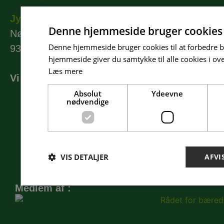
Jylland / Fyn
Denne hjemmeside bruger cookies
Nørregade 39
Denne hjemmeside bruger cookies til at forbedre b
9330 Dronninglund
hjemmeside giver du samtykke til alle cookies i o
Læs mere
Vi sponsorerer:
Absolut
Ydeevne
nødvendige
VIS DETALJER
AFVI
Medlem af :
Absolut nødvendige
Ydeevne
M